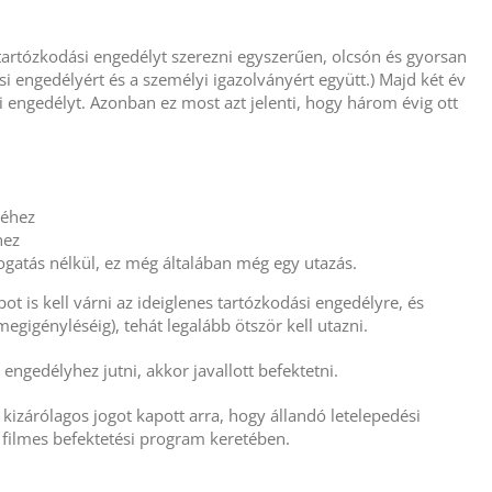
artózkodási engedélyt szerezni egyszerűen, olcsón és gyorsan
i engedélyért és a személyi igazolványért együtt.) Majd két év
si engedélyt. Azonban ez most azt jelenti, hogy három évig ott
séhez
hez
átogatás nélkül, ez még általában még egy utazás.
t is kell várni az ideiglenes tartózkodási engedélyre, és
egigényléséig), tehát legalább ötször kell utazni.
engedélyhez jutni, akkor javallott befektetni.
kizárólagos jogot kapott arra, hogy állandó letelepedési
s filmes befektetési program keretében.