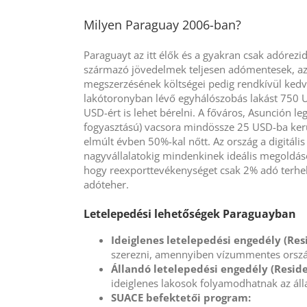
Milyen Paraguay 2006-ban?
Paraguayt az itt élők és a gyakran csak adórezi
származó jövedelmek teljesen adómentesek, az
megszerzésének költségei pedig rendkívül ked
lakótoronyban lévő egyhálószobás lakást 750 U
USD-ért is lehet bérelni. A főváros, Asunción leg
fogyasztású) vacsora mindössze 25 USD-ba kerü
elmúlt évben 50%-kal nőtt. Az ország a digit
nagyvállalatokig mindenkinek ideális megoldások
hogy reexporttevékenységet csak 2% adó terhe
adóteher.
Letelepedési lehetőségek Paraguayban
Ideiglenes letelepedési engedély (Re
szerezni, amennyiben vízummentes orszá
Állandó letelepedési engedély (Resid
ideiglenes lakosok folyamodhatnak az áll
SUACE befektetői program: