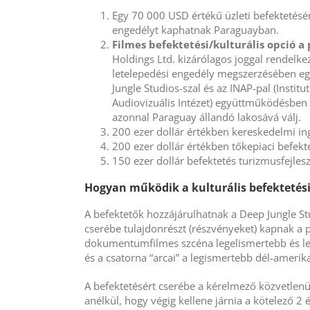
Egy 70 000 USD értékű üzleti befektetésér
engedélyt kaphatnak Paraguayban.
Filmes befektetési/kulturális opció a
Holdings Ltd. kizárólagos joggal rendelke
letelepedési engedély megszerzésében egy
Jungle Studios-szal és az INAP-pal (Insti
Audiovizuális Intézet) együttműködésben e
azonnal Paraguay állandó lakosává válj.
200 ezer dollár értékben kereskedelmi in
200 ezer dollár értékben tőkepiaci befekt
150 ezer dollár befektetés turizmusfejles
Hogyan működik a kulturális befektetési
A befektetők hozzájárulhatnak a Deep Jungle S
cserébe tulajdonrészt (részvényeket) kapnak a 
dokumentumfilmes szcéna legelismertebb és leg
és a csatorna “arcai” a legismertebb dél-amerik
A befektetésért cserébe a kérelmező közvetlenü
anélkül, hogy végig kellene járnia a kötelező 2 é