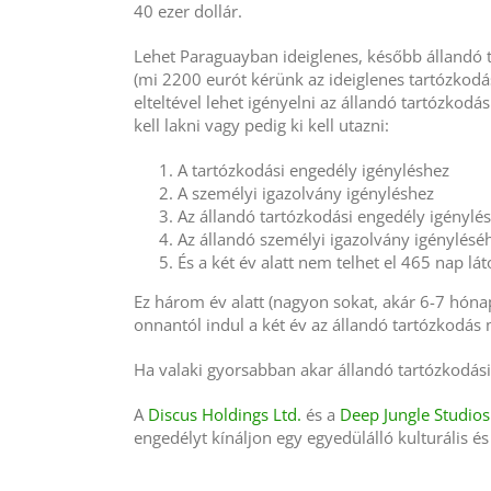
40 ezer dollár.
Lehet Paraguayban ideiglenes, később állandó t
(mi 2200 eurót kérünk az ideiglenes tartózkodás
elteltével lehet igényelni az állandó tartózkodá
kell lakni vagy pedig ki kell utazni:
A tartózkodási engedély igényléshez
A személyi igazolvány igényléshez
Az állandó tartózkodási engedély igénylé
Az állandó személyi igazolvány igénylésé
És a két év alatt nem telhet el 465 nap l
Ez három év alatt (nagyon sokat, akár 6-7 hónapo
onnantól indul a két év az állandó tartózkodás m
Ha valaki gyorsabban akar állandó tartózkodási 
A
Discus Holdings Ltd.
és a
Deep Jungle Studios
engedélyt kínáljon egy egyedülálló kulturális é