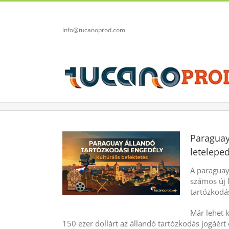
Kihagyás
info@tucanoprod.com
View
Paraguay
Larger
letelepe
Image
A paraguay
számos új 
tartózkodá
Már lehet 
150 ezer dollárt az állandó tartózkodás jogáért 