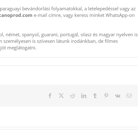
araguayi bevándorlási folyamatokkal, a letelepedéssel vagy az
canoprod.com
e-mail címre, vagy keress minket WhatsApp-on
l, német, spanyol, guaraní, portugál, olasz és magyar nyelven is
án személyesen is szívesen látunk irodánkban, de filmes
jót meglátogatni.
Facebook
X
Reddit
LinkedIn
Tumblr
Pinterest
Vk
Emai