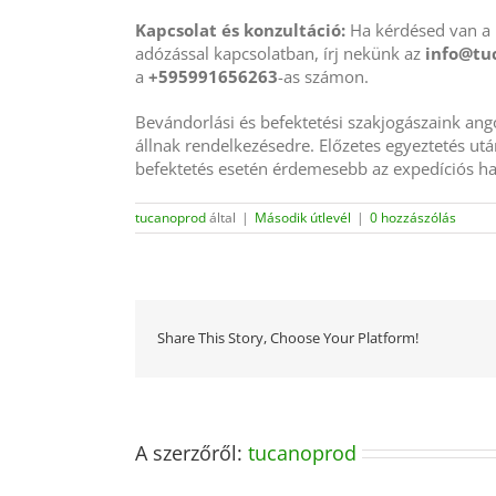
Kapcsolat és konzultáció:
Ha kérdésed van a p
adózással kapcsolatban, írj nekünk az
info@tu
a
+595991656263
-as számon.
Bevándorlási és befektetési szakjogászaink ango
állnak rendelkezésedre. Előzetes egyeztetés ut
befektetés esetén érdemesebb az expedíciós ha
tucanoprod
által
|
Második útlevél
|
0 hozzászólás
Share This Story, Choose Your Platform!
A szerzőről:
tucanoprod