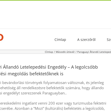
Címlap
A szerzőről
Sz
Címlap
Második útlevél
Paraguayi Állandó Leteleped
i Állandó Letelepedési Engedély – A legolcsóbb
dési megoldás befektetőknek is
i bevándorlási törvények folyamatosan változnak, és jelenleg
lehetőség áll rendelkezésre befektetők számára, hogy állando
si engedélyt szerezzenek Paraguayban..
kereskedelmi ingatlant venni 200 ezer vagy turizmusba fektetni
cserébe. Azonban a “Mozi” (kultúrális) befektetés a legolcsóbb,