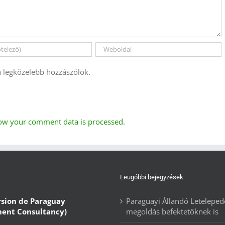
a legközelebb hozzászólok.
ow your comment data is processed.
Leugóbbi bejegyzések
rsion de Paraguay
Paraguayi Állandó Letelepedé
ment Consultancy)
megoldás befektetőknek is