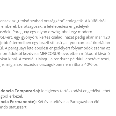
densek az „utolsó szabad országként” emlegetik. A külföldről
 emberek barátságosak, a letelepedési engedélyek
vezőek. Paraguay egy olyan ország, ahol egy modern
SD-ért, egy gyönyörű kertes családi házat pedig akár már 120
jobb éttermeiben egy brazil stílusú „all-you-can-eat” (korlátlan
l. A paraguayi letelepedési engedélyért folyamodók száma az
ális nomádoktól kezdve a MERCOSUR-övezetben működni kívánó
at kínál. A zseniális Maquila rendszer például lehetővé teszi,
lje, míg a szomszédos országokban nem ritka a 40%-os
sidencia Temporaria):
Ideiglenes tartózkodási engedélyt lehet
gból érkezel.
encia Permanente):
Két év elteltével a Paraguayban élő
andó státuszért.