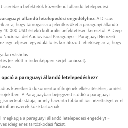
t cserébe a befektetők közvetlenül állandó letelepedési
 paraguayi állandó letelepedési engedélyhez:
A Discus
zik arra, hogy támogassa a jelentkezőket a paraguayi állandó
 40 000 USD értékű kulturális befektetésen keresztül. A Deep
tuto Nacional del Audiovisual Paraguayo – Paraguayi Nemzeti
z egy teljesen egyedülálló és korlátozott lehetőség arra, hogy
gatlan vásárlás
etés (ez előtt mindenképpen kérjél tanácsot).
ztésre.
 opció a paraguayi állandó letelepedéshez?
tudios következő dokumentumfilmjének elkészítéséhez, amiért
projektben. A Paraguayban bejegyzett stúdió a paraguayi
ismertebb stábja, amely havonta többmilliós nézettséget ér el
ai influenszerek közé tartoznak.
l megkapja a paraguayi állandó letelepedési engedélyt –
ves ideiglenes tartózkodási fázist.