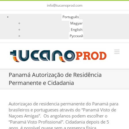
Skip
info@tucanoprod.com
to
content
Português
Magyar
English
Русский
Panamá Autorização de Residência
Permanente e Cidadania
Autorizaçao de residencia permanente do Panamá para
brasileiros e portugueses através do “Panamá Visto de
Naçoes Amigas”. Os angolanos podem escolher o
“Panamá Visto Profissional”. Cidadania depois de 5
anos, é possível quase sem a presença física.