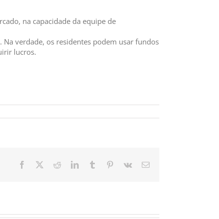
ercado, na capacidade da equipe de
l. Na verdade, os residentes podem usar fundos
rir lucros.
Facebook
X
Reddit
LinkedIn
Tumblr
Pinterest
Vk
Email