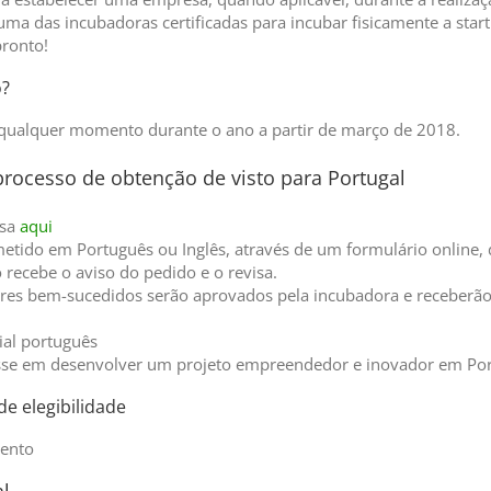
a das incubadoras certificadas para incubar fisicamente a star
pronto!
o?
 qualquer momento durante o ano a partir de março de 2018.
processo de obtenção de visto para Portugal
isa
aqui
metido em Português ou Inglês, através de um formulário online,
 recebe o aviso do pedido e o revisa.
dores bem-sucedidos serão aprovados pela incubadora e receberã
ial português
esse em desenvolver um projeto empreendedor e inovador em Por
e elegibilidade
mento
al