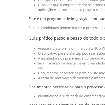
Uma vez que o empreendedor seleciona um
aplicação está completa e o projeto está 
Este é um programa de imigração contínu
Sim, os candidatos podem iniciar o processo a
Guia prático passo a passo de todo o 
Acesse a plataforma on-line do StartUp V
O aplicativo para o Startup pode ser sub
A incubadora da preferência do candidato
Se a inscrição for aceita, os empreende
ela.
Documentos necessários para o visto inic
A carta de motivação demonstra o inter
Documentos necessários para o processo d
Identificação e slide deck do empreendi
Para resumir o StartUp Visa de Portug