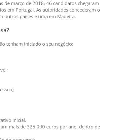
nas de março de 2018, 46 candidatos chegaram
ócios em Portugal. As autoridades concederam o
 em outros países e uma em Madeira.
isa?
o tenham iniciado o seu negócio;
vel;
essoa);
tivo inicial.
izam mais de 325.000 euros por ano, dentro de
ção do programa;