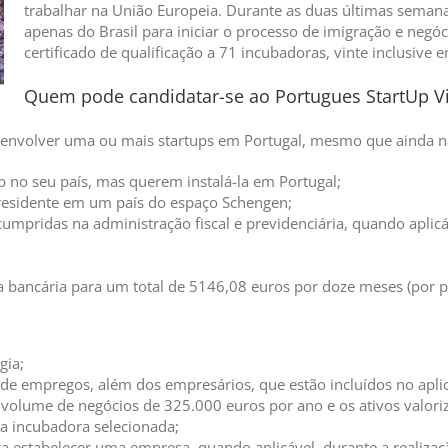
trabalhar na União Europeia. Durante as duas últimas sema
apenas do Brasil para iniciar o processo de imigração e neg
certificado de qualificação a 71 incubadoras, vinte inclusive
Quem pode candidatar-se ao Portugues StartUp V
nvolver uma ou mais startups em Portugal, mesmo que ainda nã
 no seu país, mas querem instalá-la em Portugal;
residente em um país do espaço Schengen;
umpridas na administração fiscal e previdenciária, quando aplicá
a bancária para um total de 5146,08 euros por doze meses (por p
gia;
 de empregos, além dos empresários, que estão incluídos no aplica
m volume de negócios de 325.000 euros por ano e os ativos valor
 a incubadora selecionada;
 estabelecer uma empresa, quando aplicável, durante a realiza